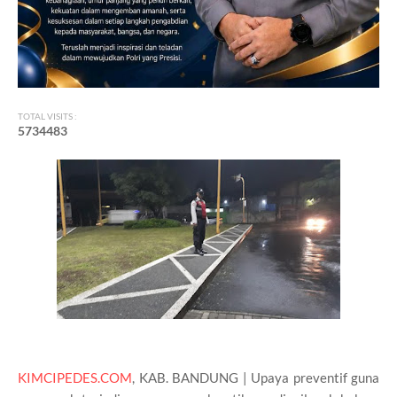
TOTAL VISITS :
5
7
3
4
4
8
3
KIMCIPEDES.COM
, KAB. BANDUNG | Upaya preventif guna