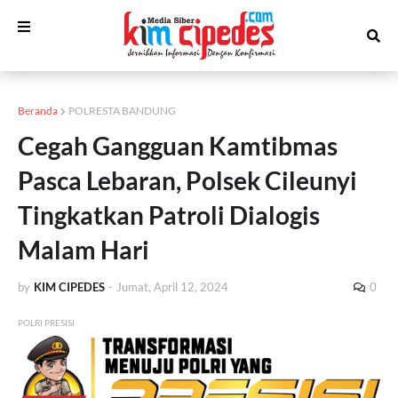
Beranda
POLRESTA BANDUNG
Cegah Gangguan Kamtibmas
Pasca Lebaran, Polsek Cileunyi
Tingkatkan Patroli Dialogis
Malam Hari
by
KIM CIPEDES
-
Jumat, April 12, 2024
0
POLRI PRESISI