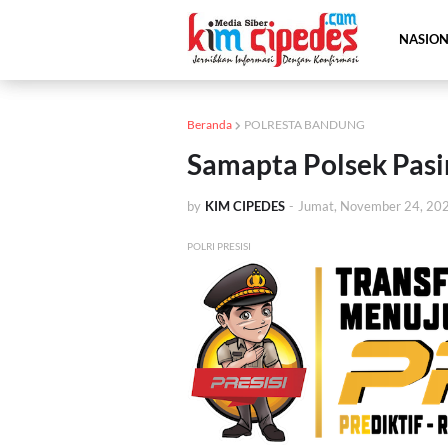
NASIO
Beranda
POLRESTA BANDUNG
Samapta Polsek Pasi
by
KIM CIPEDES
-
Jumat, November 24, 20
POLRI PRESISI