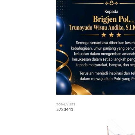
TOTAL VISITS :
5
7
2
3
4
4
1