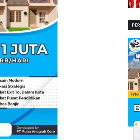
PE
PE