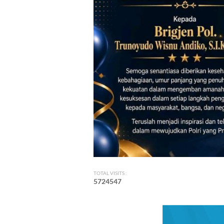
TOTAL VISITS :
5
7
2
4
5
4
7