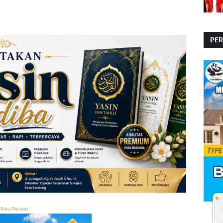
PE
PE
 Ribu Perhari