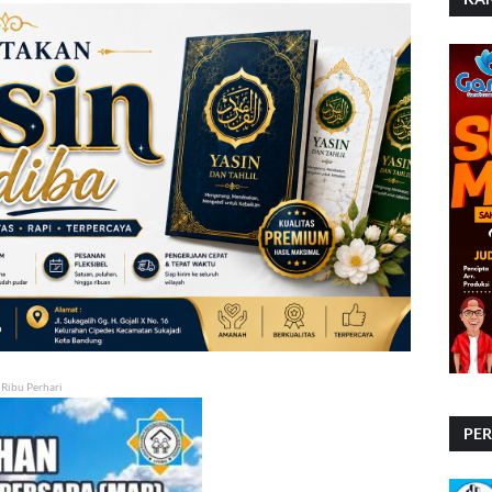
 Ribu Perhari
PE
PE