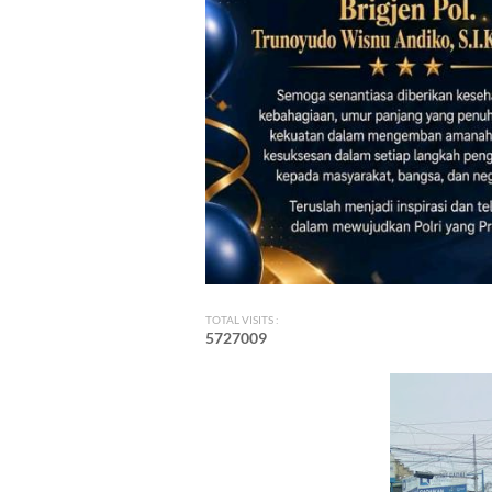
TOTAL VISITS :
5
7
2
7
0
0
9