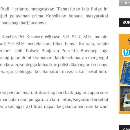
Rudi Herianto mengatakan “Pengaturan lalu lintas ini
ujud pelayanan prima Kepolisian kepada masyarakat
BU
ada pagi hari,” ucapnya.
Kombes Pol. Kusworo Wibowo, S.H., S.I.K., M.H., melalui
di S.H.,M.H menjelaskan tidak hanya itu saja, selain
ersonil Unit Polsek Banjaran Polresta Bandung juga
ang jalan demi keamanan dan keselamatan mengingat
kendaraan, sehingga kehadiran polisi dilapangan tentunya
warga sehingga keselamatan masyarakat betul-betul
kan personilnya untuk setiap hari baik pagi maupun sore
an jalan dan pengaturan lalu lintas, Kegiatan tersebut
rakat agar aktifitas dapat berjalan aman dan lancar,"
KA