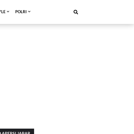
YLE
POLRI
 APERSI JABAR