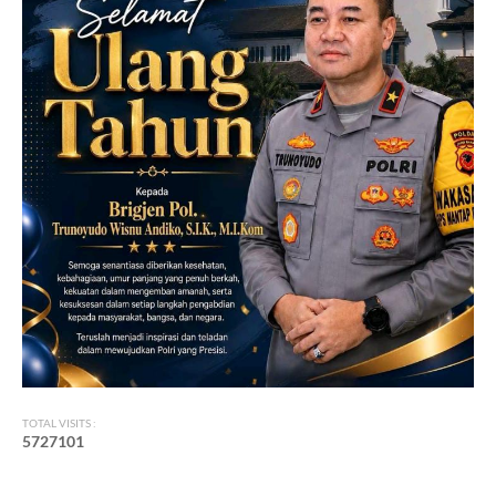
TOTAL VISITS :
5
7
2
7
1
0
1