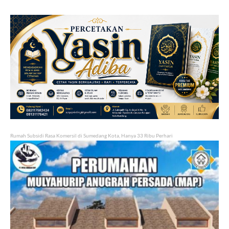
Rumah Subsidi Rasa Komersil di Sumedang Kota, Hanya 33 Ribu Perhari