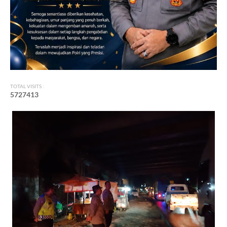
TOTAL VISITS :
5
7
2
7
4
1
3