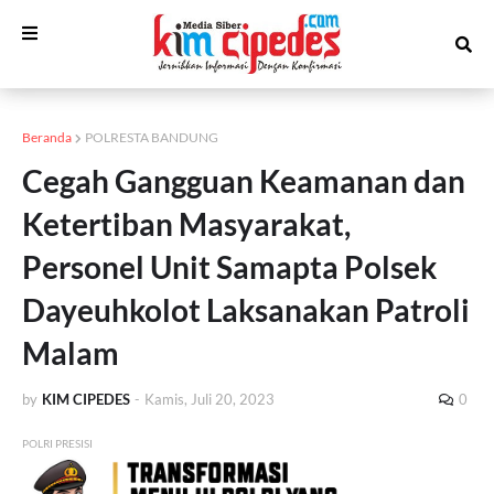
Beranda
POLRESTA BANDUNG
Cegah Gangguan Keamanan dan
Ketertiban Masyarakat,
Personel Unit Samapta Polsek
Dayeuhkolot Laksanakan Patroli
Malam
by
KIM CIPEDES
-
Kamis, Juli 20, 2023
0
POLRI PRESISI