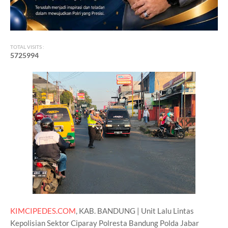
TOTAL VISITS :
5
7
2
5
9
9
4
KIMCIPEDES.COM
, KAB. BANDUNG | Unit Lalu Lintas
Kepolisian Sektor Ciparay Polresta Bandung Polda Jabar