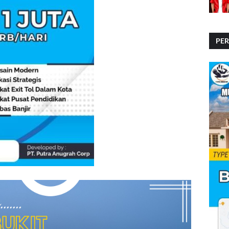
PE
PE