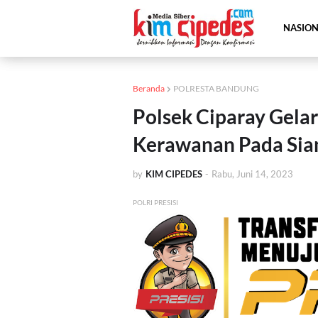
NASIO
Beranda
POLRESTA BANDUNG
Polsek Ciparay Gelar 
Kerawanan Pada Sia
by
KIM CIPEDES
-
Rabu, Juni 14, 2023
POLRI PRESISI