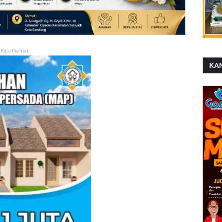
 Ribu Perhari
KA