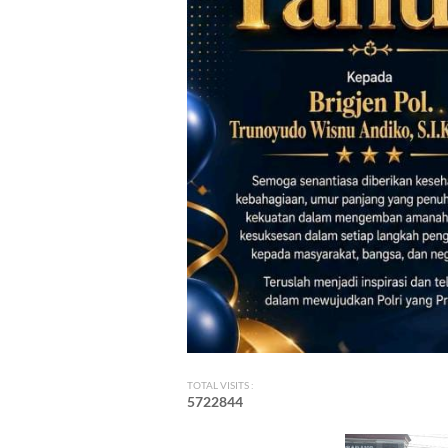
TOTAL VISITS :
5
7
2
2
8
4
4