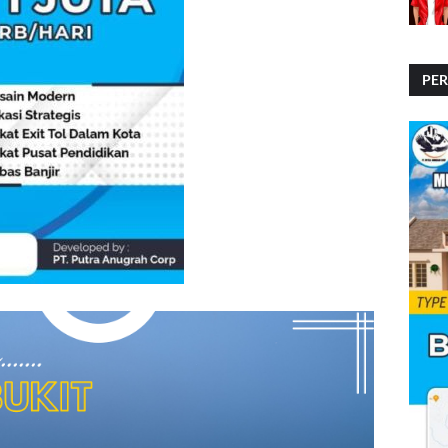
PE
PE