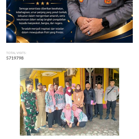
TOTAL VISITS :
5
7
1
9
7
9
8