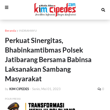
Beranda
INDRAMAYU
Perkuat Sinergitas,
Bhabinkamtibmas Polsek
Jatibarang Bersama Babinsa
Laksanakan Sambang
Masyarakat
by
KIM CIPEDES
-
Senin, Mei 01, 2023
0
POLRI PRESISI