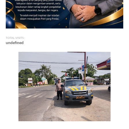
TOTAL VISITS :
u
n
d
e
f
n
e
d