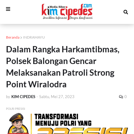
Beranda
INDRAMAYU
Dalam Rangka Harkamtibmas,
Polsek Balongan Gencar
Melaksanakan Patroli Strong
Point Wiralodra
by
KIM CIPEDES
-
Sabtu, Mei 27, 2023
0
POLRI PRESISI