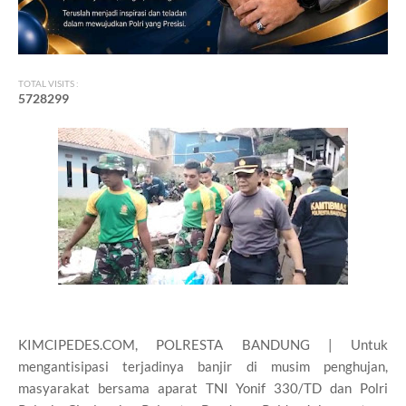
TOTAL VISITS :
5
7
2
8
2
9
9
KIMCIPEDES.COM, POLRESTA BANDUNG | Untuk
mengantisipasi terjadinya banjir di musim penghujan,
masyarakat bersama aparat TNI Yonif 330/TD dan Polri