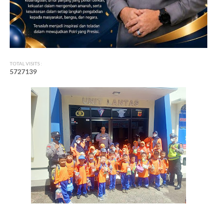
TOTAL VISITS :
5
7
2
7
1
3
9