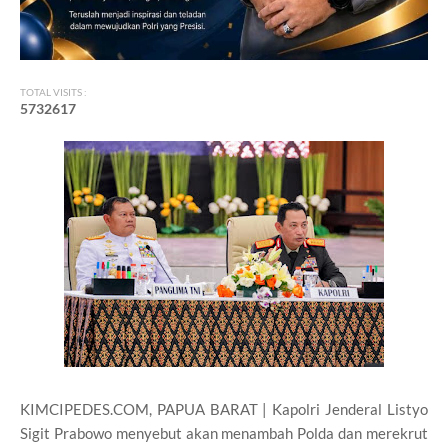
TOTAL VISITS :
5
7
3
2
6
1
7
KIMCIPEDES.COM, PAPUA BARAT | Kapolri Jenderal Listyo
Sigit Prabowo menyebut akan menambah Polda dan merekrut