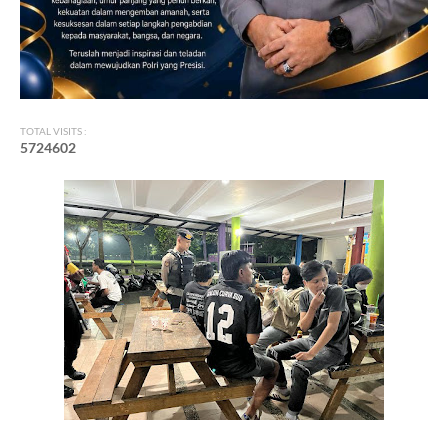
TOTAL VISITS :
5
7
2
4
6
0
2