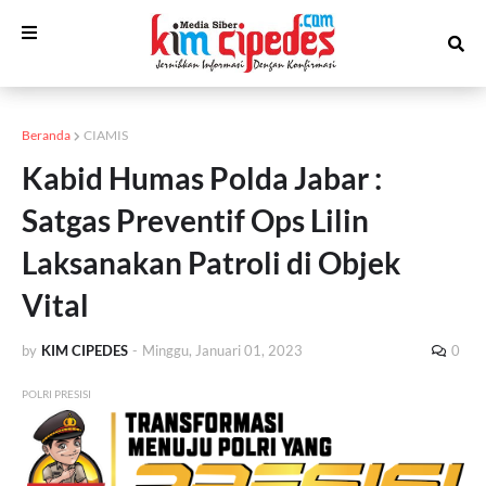
Beranda
CIAMIS
Kabid Humas Polda Jabar :
Satgas Preventif Ops Lilin
Laksanakan Patroli di Objek
Vital
by
KIM CIPEDES
-
Minggu, Januari 01, 2023
0
POLRI PRESISI