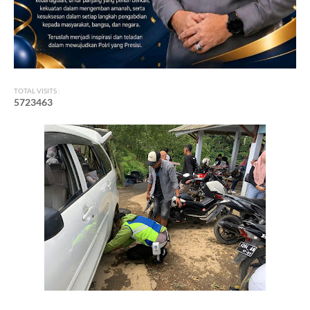
TOTAL VISITS :
5
7
2
3
4
6
3