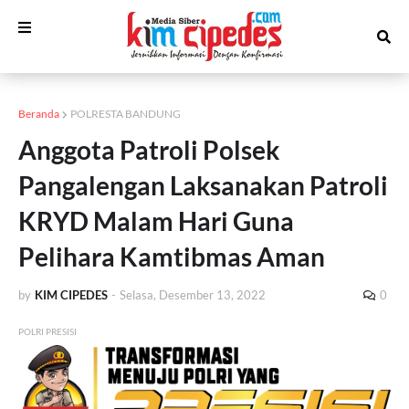
Beranda
POLRESTA BANDUNG
Anggota Patroli Polsek
Pangalengan Laksanakan Patroli
KRYD Malam Hari Guna
Pelihara Kamtibmas Aman
by
KIM CIPEDES
-
Selasa, Desember 13, 2022
0
POLRI PRESISI