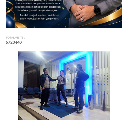
TOTAL VISITS :
5
7
2
3
4
4
0