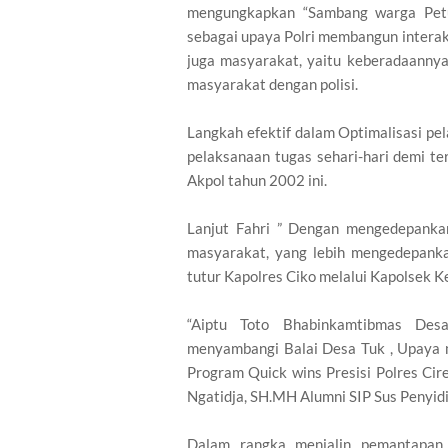
mengungkapkan “Sambang warga Petug
sebagai upaya Polri membangun interaks
juga masyarakat, yaitu keberadaannya
masyarakat dengan polisi.
Langkah efektif dalam Optimalisasi pe
pelaksanaan tugas sehari-hari demi ter
Akpol tahun 2002 ini.
Lanjut Fahri ” Dengan mengedepank
masyarakat, yang lebih mengedepankan
tutur Kapolres Ciko melalui Kapolsek
“Aiptu Toto Bhabinkamtibmas Des
menyambangi Balai Desa Tuk , Upaya 
Program Quick wins Presisi Polres Ci
Ngatidja, SH.MH Alumni SIP Sus Penyidi
Dalam rangka menjalin pemantapan