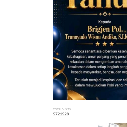
TOTAL VISITS :
5
7
2
1
5
2
8