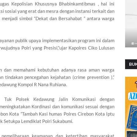
as Kepolisian Khususnya Bhabinkamtibmas , hal ini
i sosial yang erat dan mesra dengan instansi terkait dan
 menjadi simbol “Dekat dan Bersahabat “ antara warga
layanan publik upaya implementasikan program ini dalam
wujudnya Polri yang Presisi,”ujar Kapolres Ciko Lulusan
BU
an dan memahami kebutuhan adanya rasa aman warga
 tindakan pencegahan kejahatan (crime prevention ),“
 Kedawung Kompol R Nana Ruhiana.
a Tuk Polsek Kedawung Jalin Komunikasi dengan
meningkatakan Kordinasi dan komunikasi sesuai dengan
rebon Kota ”Tambah Kasi humas Polres Cirebon Kota Iptu
k Setukpa Lemdiklat Polri Sukabumi.
 pemeliharaan keamanan dan ketertiban masyarakat