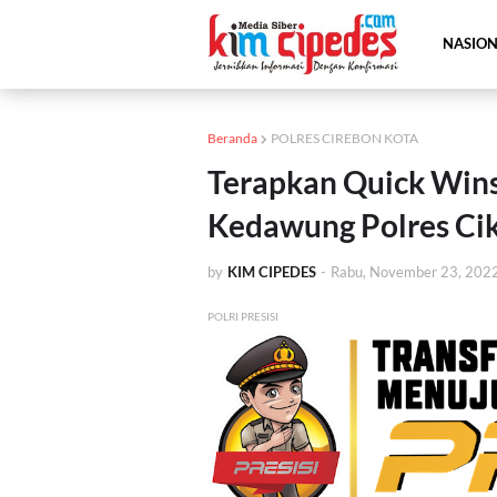
NASIO
Beranda
POLRES CIREBON KOTA
Terapkan Quick Wins 
Kedawung Polres Cik
by
KIM CIPEDES
-
Rabu, November 23, 202
POLRI PRESISI