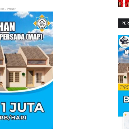
 Ribu Perhari
PE
PE