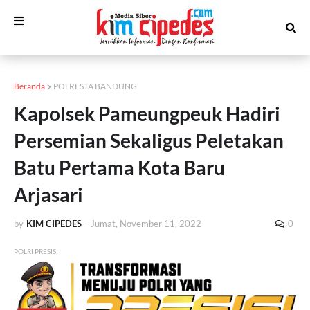
Beranda
POLRESTA BANDUNG
Kapolsek Pameungpeuk Hadiri
Persemian Sekaligus Peletakan
Batu Pertama Kota Baru
Arjasari
by
KIM CIPEDES
-
Jumat, November 11, 2022
0
POLRI PRESISI