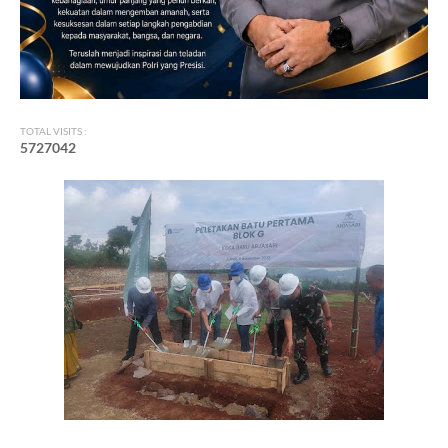
TOTAL VISITS :
5
7
2
7
0
4
2