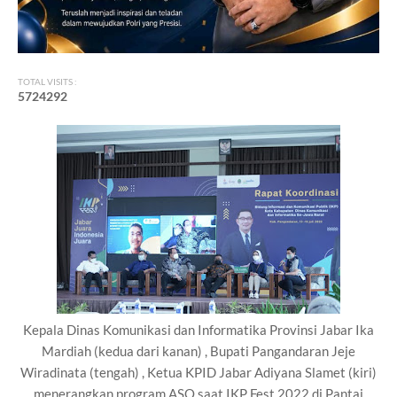
TOTAL VISITS :
5
7
2
4
2
9
2
Kepala Dinas Komunikasi dan Informatika Provinsi Jabar Ika
Mardiah (kedua dari kanan) , Bupati Pangandaran Jeje
Wiradinata (tengah) , Ketua KPID Jabar Adiyana Slamet (kiri)
menerangkan program ASO saat IKP Fest 2022 di Pantai