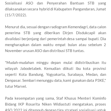
Sosialisasi ASO dan Penyerahan Bantuan STB yang
dilaksanakan secara hybrid di Kabupaten Pangandaran, Jumat
(15/7/2022).
Menurut dia, sesuai dengan radiogram Kemendagri, data calon
penerima STB yang diberikan Dirjen Disdukcapil akan
divalidasi berjenjang dari pemerintah desa sampai bupati. Dia
mengharapkan dalam waktu empat bulan atau sebelum 2
November urusan ASO dan distribusi STB tuntas.
"Mudah-mudahan minggu depan mulai didistribusikan itu
wilayah Jabodetabek. Kemudian diikuti ibu kota provinsi
seperti Kota Bandung, Yogyakarta, Surabaya, Medan, dan
Denpasar. Sembari menunggu data, kami gunakan data P3KE,"
tutur Marvel.
Pada kesempatan yang sama, Staf Khusus Menteri Kominfo
Bidang IKP Rosarita Niken Widiastuti mengatakan, proses
ASO 2022 ini ditempuh dengan tiga strategi sosialisasi untuk