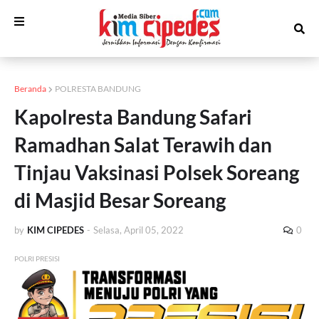
Beranda
POLRESTA BANDUNG
Kapolresta Bandung Safari
Ramadhan Salat Terawih dan
Tinjau Vaksinasi Polsek Soreang
di Masjid Besar Soreang
by
KIM CIPEDES
-
Selasa, April 05, 2022
0
POLRI PRESISI