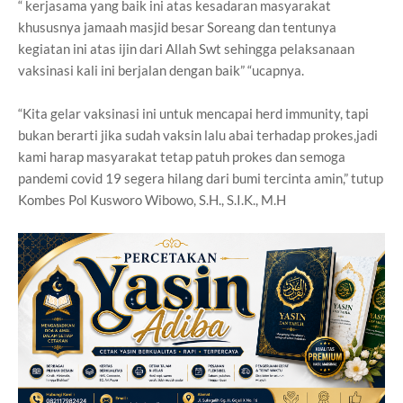
“ kerjasama yang baik ini atas kesadaran masyarakat
khususnya jamaah masjid besar Soreang dan tentunya
kegiatan ini atas ijin dari Allah Swt sehingga pelaksanaan
vaksinasi kali ini berjalan dengan baik” “ucapnya.
“Kita gelar vaksinasi ini untuk mencapai herd immunity, tapi
bukan berarti jika sudah vaksin lalu abai terhadap prokes,jadi
kami harap masyarakat tetap patuh prokes dan semoga
pandemi covid 19 segera hilang dari bumi tercinta amin,” tutup
Kombes Pol Kusworo Wibowo, S.H., S.I.K., M.H