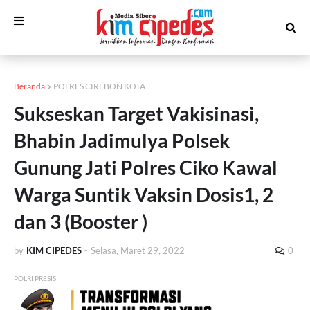
Beranda
POLRES CIREBON KOTA
Sukseskan Target Vakisinasi,
Bhabin Jadimulya Polsek
Gunung Jati Polres Ciko Kawal
Warga Suntik Vaksin Dosis1, 2
dan 3 (Booster )
by
KIM CIPEDES
-
Selasa, Maret 29, 2022
0
POLRI PRESISI