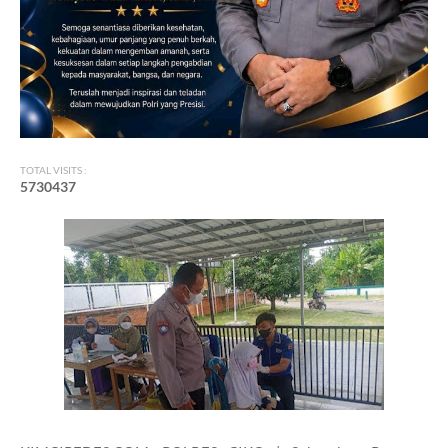
TOTAL VISITS :
5
7
3
0
4
3
7