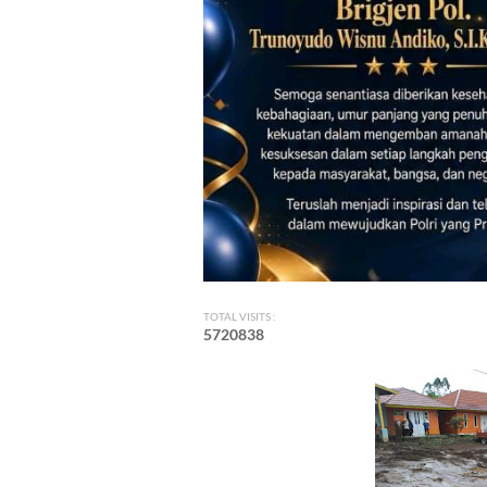
TOTAL VISITS :
5
7
2
0
8
3
8