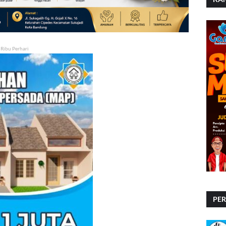
 Ribu Perhari
PE
PE