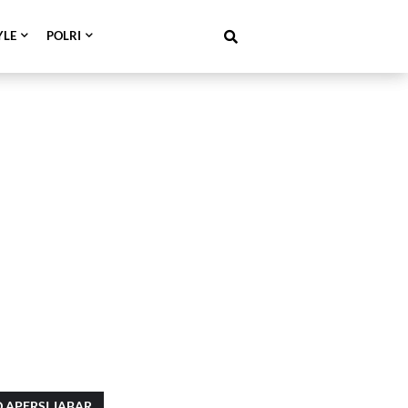
YLE
POLRI
 APERSI JABAR