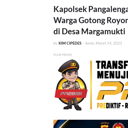
Kapolsek Pangalenga
Warga Gotong Royong
di Desa Margamukti
by
KIM CIPEDES
-
Senin, Maret 14, 2022
POLRI PRESISI