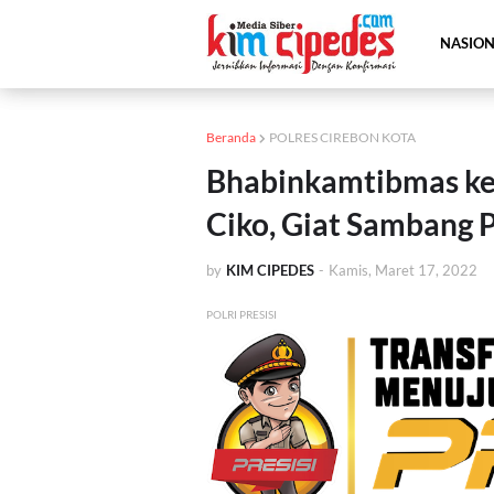
NASIO
Beranda
POLRES CIREBON KOTA
Bhabinkamtibmas kel
Ciko, Giat Sambang 
by
KIM CIPEDES
-
Kamis, Maret 17, 2022
POLRI PRESISI