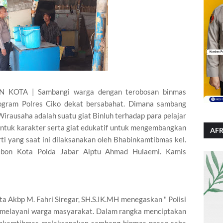
KOTA | Sambangi warga dengan terobosan binmas
ogram Polres Ciko dekat bersabahat. Dimana sambang
Wirausaha adalah suatu giat Binluh terhadap para pelajar
entuk karakter serta giat edukatif untuk mengembangkan
AFR
i yang saat ini dilaksanakan oleh Bhabinkamtibmas kel.
rebon Kota Polda Jabar Aiptu Ahmad Hulaemi. Kamis
a Akbp M. Fahri Siregar, SH.S.IK.MH menegaskan " Polisi
uk melayani warga masyarakat. Dalam rangka menciptakan
binkamtibmas melaksanakan sambang binmas pesan saha