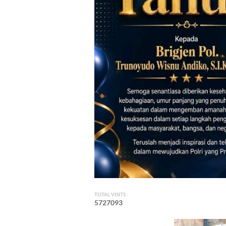
TOTAL VISITS :
5
7
2
7
0
9
3