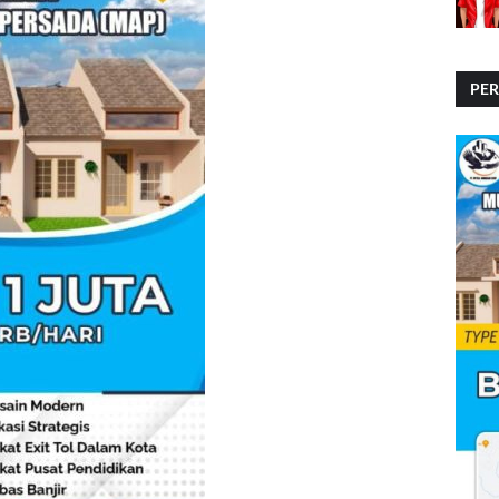
PE
PE