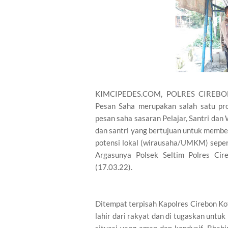
KIMCIPEDES.COM, POLRES CIREBON 
Pesan Saha merupakan salah satu pr
pesan saha sasaran Pelajar, Santri dan 
dan santri yang bertujuan untuk memb
potensi lokal (wirausaha/UMKM) sepert
Argasunya Polsek Seltim Polres Ci
(17.03.22).
Ditempat terpisah Kapolres Cirebon Kot
lahir dari rakyat dan di tugaskan unt
situasi yang aman dan kondusif, Bha