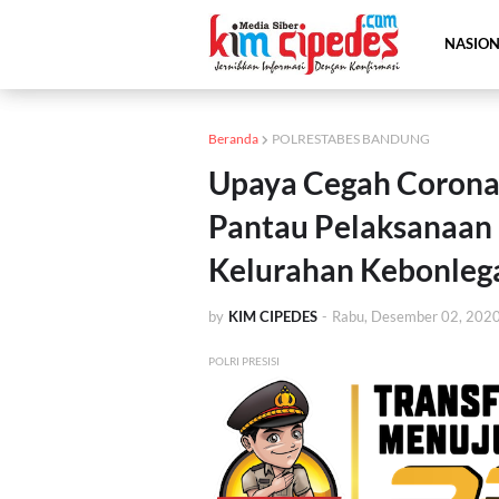
NASIO
Beranda
POLRESTABES BANDUNG
Upaya Cegah Corona 
Pantau Pelaksanaan 
Kelurahan Kebonleg
by
KIM CIPEDES
-
Rabu, Desember 02, 202
POLRI PRESISI