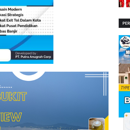
PE
PE