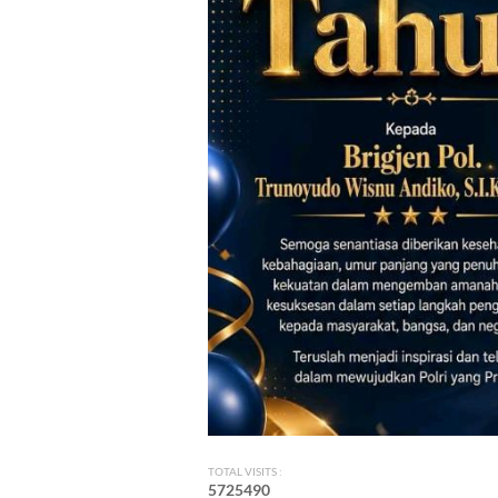
TOTAL VISITS :
5
7
2
5
4
9
0