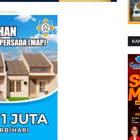
 Ribu Perhari
KA