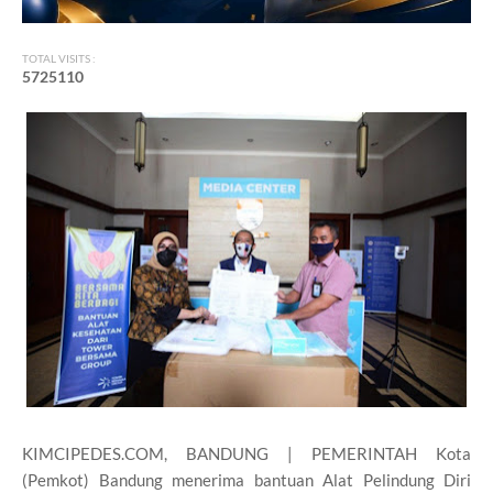
TOTAL VISITS :
5
7
2
5
1
1
0
KIMCIPEDES.COM, BANDUNG | PEMERINTAH Kota
(Pemkot) Bandung menerima bantuan Alat Pelindung Diri