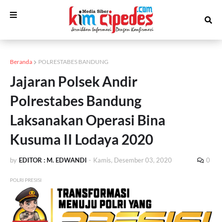
Beranda
POLRESTABES BANDUNG
Jajaran Polsek Andir
Polrestabes Bandung
Laksanakan Operasi Bina
Kusuma II Lodaya 2020
by
EDITOR : M. EDWANDI
-
Kamis, Desember 03, 2020
0
POLRI PRESISI