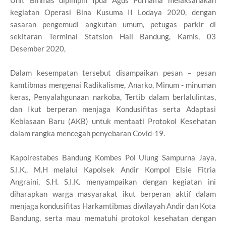
Unit Binmas dipimpin Ipda Agus Purnama melaksanakan
kegiatan Operasi Bina Kusuma II Lodaya 2020, dengan
sasaran pengemudi angkutan umum, petugas parkir di
sekitaran Terminal Statsion Hall Bandung, Kamis, 03
Desember 2020,
Dalam kesempatan tersebut disampaikan pesan – pesan
kamtibmas mengenai Radikalisme, Anarko, Minum - minuman
keras, Penyalahgunaan narkoba, Tertib dalam berlalulintas,
dan Ikut berperan menjaga Kondusifitas serta Adaptasi
Kebiasaan Baru (AKB) untuk mentaati Protokol Kesehatan
dalam rangka mencegah penyebaran Covid-19.
Kapolrestabes Bandung Kombes Pol Ulung Sampurna Jaya,
S.I.K., M.H melalui Kapolsek Andir Kompol Elsie Fitria
Angraini, S.H. S.I.K. menyampaikan dengan kegiatan ini
diharapkan warga masyarakat ikut berperan aktif dalam
menjaga kondusifitas Harkamtibmas diwilayah Andir dan Kota
Bandung, serta mau mematuhi protokol kesehatan dengan