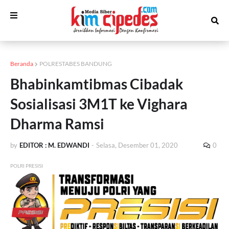
Beranda
POLRESTABES BANDUNG
Bhabinkamtibmas Cibadak
Sosialisasi 3M1T ke Vighara
Dharma Ramsi
by
EDITOR : M. EDWANDI
-
Selasa, Desember 01, 2020
0
POLRI PRESISI