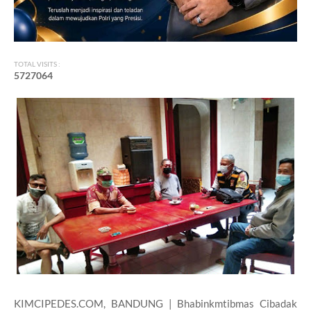
TOTAL VISITS :
5
7
2
7
0
6
4
KIMCIPEDES.COM, BANDUNG | Bhabinkmtibmas Cibadak