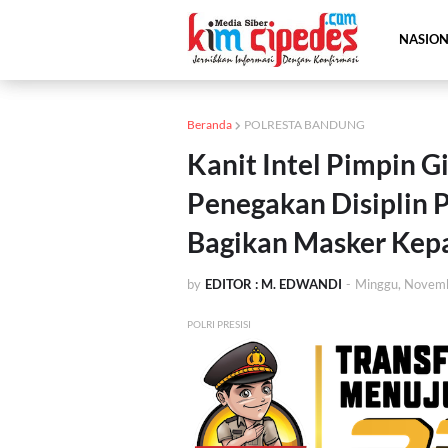
NASIO
Beranda
POLRESTA BANDUNG
Kanit Intel Pimpin Gi
Penegakan Disiplin 
Bagikan Masker Kep
by
EDITOR : M. EDWANDI
-
Minggu, Novem
POLRI PRESISI