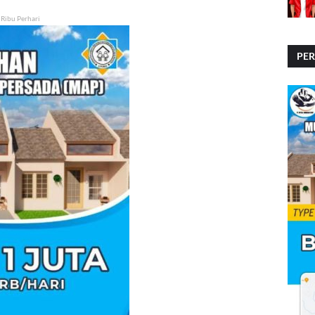
 Ribu Perhari
PE
PE