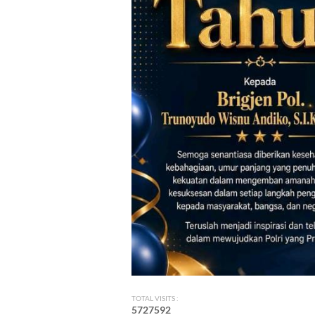
TOTAL VISITS :
5
7
2
7
5
9
2