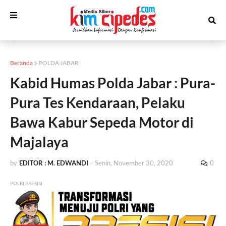
Beranda
POLDA JABAR
Kabid Humas Polda Jabar : Pura-
Pura Tes Kendaraan, Pelaku
Bawa Kabur Sepeda Motor di
Majalaya
by
EDITOR : M. EDWANDI
-
Senin, November 30, 2020
0
POLRI PRESISI