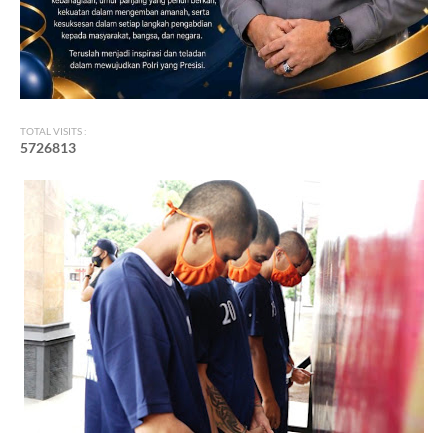
TOTAL VISITS :
5
7
2
6
8
1
3