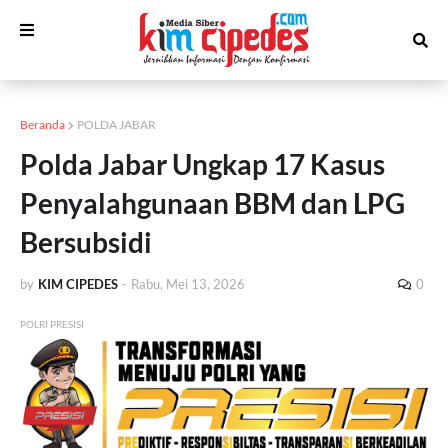
Beranda
POLDA JABAR
Polda Jabar Ungkap 17 Kasus
Penyalahgunaan BBM dan LPG
Bersubsidi
by
KIM CIPEDES
-
Rabu, Mei 13, 2026
0
POLRI PRESISI