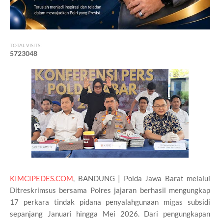
TOTAL VISITS :
5
7
2
3
0
4
8
KIMCIPEDES.COM
, BANDUNG | ‎Polda Jawa Barat melalui
Ditreskrimsus bersama Polres jajaran berhasil mengungkap
17 perkara tindak pidana penyalahgunaan migas subsidi
sepanjang Januari hingga Mei 2026. Dari pengungkapan