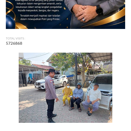
TOTAL VISITS :
5
7
2
6
8
6
8