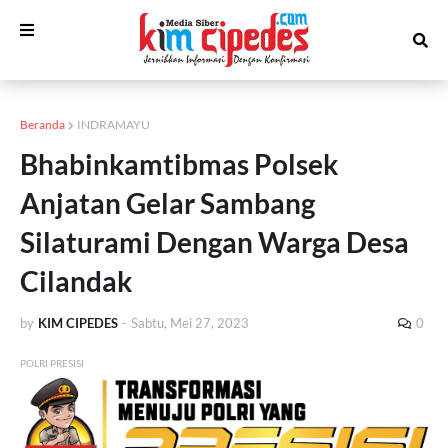
Beranda
INDRAMAYU
Bhabinkamtibmas Polsek
Anjatan Gelar Sambang
Silaturami Dengan Warga Desa
Cilandak
by
KIM CIPEDES
-
Sabtu, Mei 27, 2023
0
POLRI PRESISI